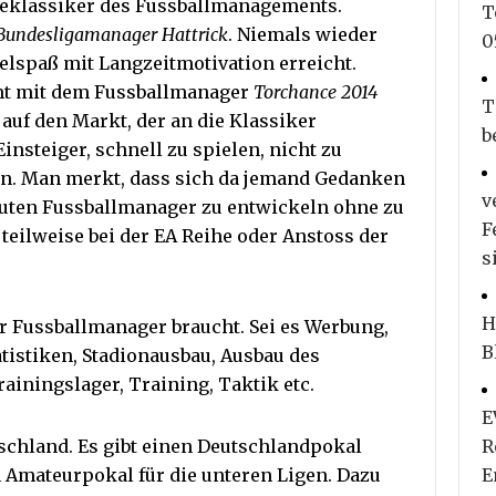
eleklassiker des Fussballmanagements.
T
Bundesligamanager Hattrick
. Niemals wieder
0
lspaß mit Langzeitmotivation erreicht.
mt mit dem Fussballmanager
Torchance 2014
T
auf den Markt, der an die Klassiker
b
nsteiger, schnell zu spielen, nicht zu
en. Man merkt, dass sich da jemand Gedanken
v
guten Fussballmanager zu entwickeln ohne zu
F
eilweise bei der EA Reihe oder Anstoss der
s
H
er Fussballmanager braucht. Sei es Werbung,
B
tistiken, Stadionausbau, Ausbau des
ainingslager, Training, Taktik etc.
E
tschland. Es gibt einen Deutschlandpokal
R
 Amateurpokal für die unteren Ligen. Dazu
E