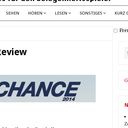
SEHEN
HÖREN
LESEN
SONSTIGES
KURZ 
Fre
Review
G
N
Z