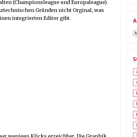
alten (Championsleague und Europaleague).
enztechnischen Gründen nicht Orginal, was
inen integrierten Editor gibt.
A
A
S
aar wenigen Klicks erreichbar. Die Graphik