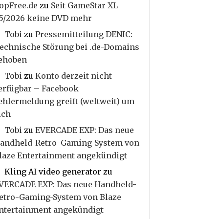
opFree.de
zu
Seit GameStar XL
5/2026 keine DVD mehr
Tobi
zu
Pressemitteilung DENIC:
echnische Störung bei .de-Domains
ehoben
Tobi
zu
Konto derzeit nicht
erfügbar – Facebook
ehlermeldung greift (weltweit) um
ich
Tobi
zu
EVERCADE EXP: Das neue
andheld-Retro-Gaming-System von
laze Entertainment angekündigt
Kling AI video generator
zu
VERCADE EXP: Das neue Handheld-
etro-Gaming-System von Blaze
ntertainment angekündigt