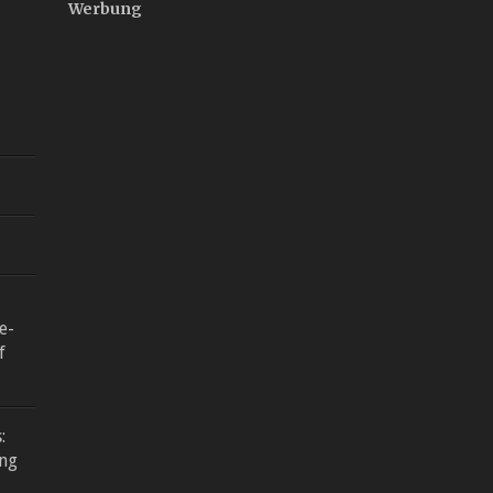
Werbung
e-
f
:
ng