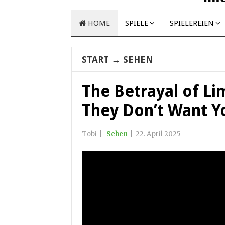
HOME
SPIELE
SPIELEREIEN
START
→
SEHEN
The Betrayal of L
They Don’t Want Y
Tobi
|
Sehen
|
22. April 2025