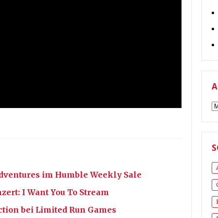
A
A
S
Adventures im Humble Weekly Sale
ert: I Want You To Stream
ction bei Limited Run Games