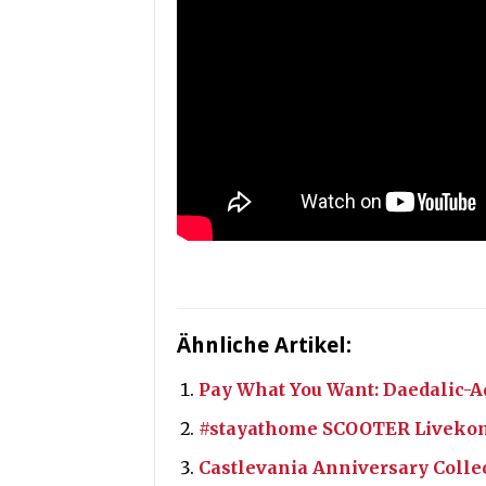
Ähnliche Artikel:
Pay What You Want: Daedalic-
#stayathome SCOOTER Livekonz
Castlevania Anniversary Colle