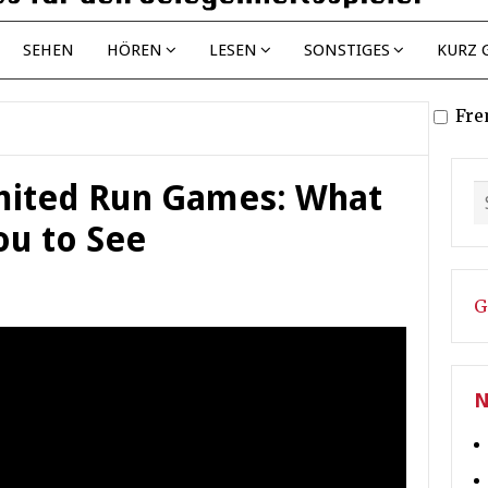
SEHEN
HÖREN
LESEN
SONSTIGES
KURZ 
Fre
imited Run Games: What
ou to See
G
N