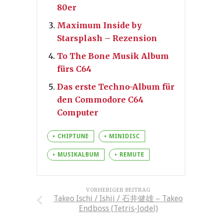
80er
Maximum Inside by
Starsplash – Rezension
To The Bone Musik Album
fürs C64
Das erste Techno-Album für
den Commodore C64
Computer
CHIPTUNE
MINIDISC
MUSIKALBUM
REMUTE
VORHERIGER BEITRAG
Takeo Ischi / Ishii / 石井健雄 – Takeo
Endboss (Tetris-Jodel)