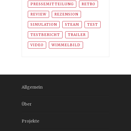
PRESSEMITTEILUNG
RETRO
REVIEW
REZENSION
SIMULATION
STEAM
TEST
TESTBERICHT
TRAILER
VIDEO
WIMMELBILD
Allgemein
Über
Projekte