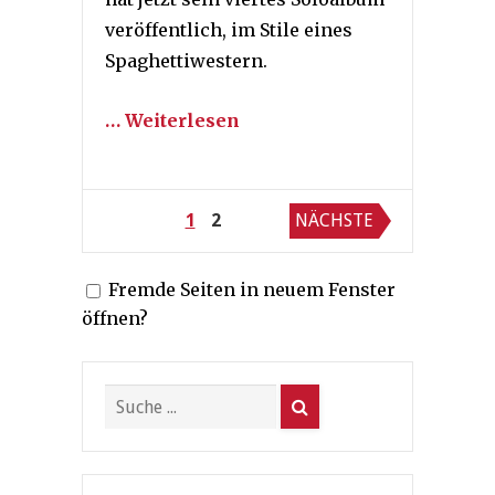
veröffentlich, im Stile eines
Spaghettiwestern.
… Weiterlesen
Seitennummerierung
1
2
NÄCHSTE
der
Fremde Seiten in neuem Fenster
Beiträge
öffnen?