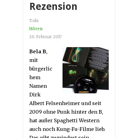
Rezension
Tobi
Hören
20. Februar 2017
Bela B
,
mit
bürgerlic
hem
Namen
Dirk
Albert Felsenheimer und seit
2009 ohne Punk hinter den B,
hat außer Spaghetti Western
auch noch Kung-Fu-Filme lieb.
Das gibt zumindest sein