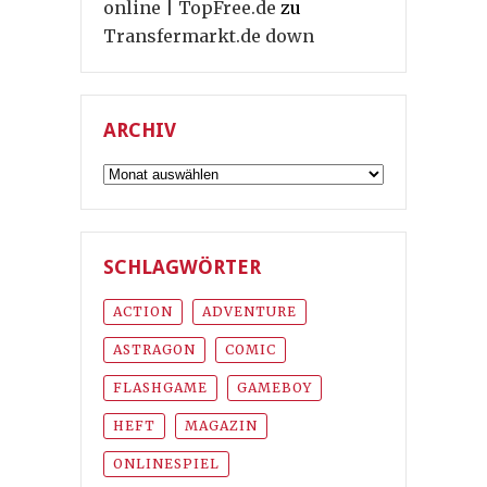
online | TopFree.de
zu
Transfermarkt.de down
ARCHIV
Archiv
SCHLAGWÖRTER
ACTION
ADVENTURE
ASTRAGON
COMIC
FLASHGAME
GAMEBOY
HEFT
MAGAZIN
ONLINESPIEL