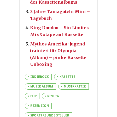
des Kassettenalbums
2 Jahre Tamagotchi Mini –
Tagebuch
King Doudou – Sin Limites
MixXxtape auf Kassette
Mythos Amerika: Jugend
trainiert für Olympia
(Album) – pinke Kassette
Unboxing
INDIEROCK
KASSETTE
MUSIK ALBUM
MUSIKKRITIK
POP
REVIEW
REZENSION
SPORTFREUNDE STILLER