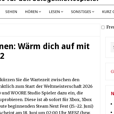
SEHEN
HÖREN
LESEN
SONSTIGES
KURZ 
Fre
en: Wärm dich auf mit
 2
G
kürzen Sie die Wartezeit zwischen den
ünktlich zum Start der Weltmeisterschaft 2026
 und WOORE Studio Spieler dazu ein, die
N
probieren. Diese ist ab sofort für Xbox, Xbox
e beginnenden Steam Next Fest (15.–22. Juni)
scheint am 18. Juni um 02:00 Uhr MESZ (bzw.