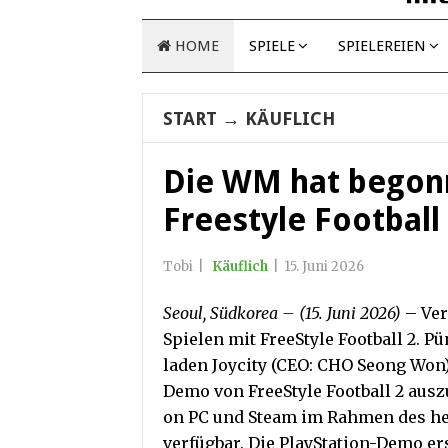
HOME
SPIELE
SPIELEREIEN
START
→
KÄUFLICH
Die WM hat begonn
Freestyle Football
Tobi
|
Käuflich
|
15. Juni 2026
Seoul, Südkorea – (15. Juni 2026)
– Ver
Spielen mit FreeStyle Football 2. P
laden Joycity (CEO: CHO Seong Won)
Demo von FreeStyle Football 2 auszu
on PC und Steam im Rahmen des heut
verfügbar. Die PlayStation-Demo er