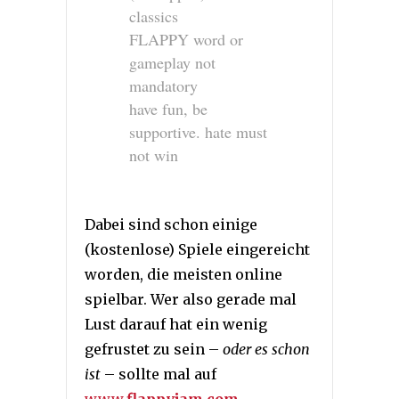
classics
FLAPPY word or
gameplay not
mandatory
have fun, be
supportive. hate must
not win
Dabei sind schon einige
(kostenlose) Spiele eingereicht
worden, die meisten online
spielbar. Wer also gerade mal
Lust darauf hat ein wenig
gefrustet zu sein –
oder es schon
ist
– sollte mal auf
www.
flappyjam.com