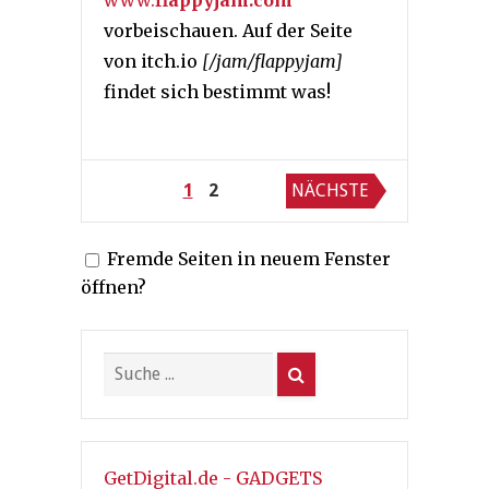
vorbeischauen. Auf der Seite
von itch.io
[/jam/flappyjam]
findet sich bestimmt was!
Seitennummerierung
1
2
NÄCHSTE
der
Fremde Seiten in neuem Fenster
Beiträge
öffnen?
GetDigital.de - GADGETS