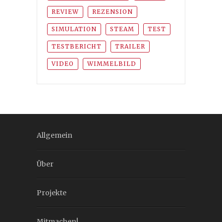
REVIEW
REZENSION
SIMULATION
STEAM
TEST
TESTBERICHT
TRAILER
VIDEO
WIMMELBILD
Allgemein
Über
Projekte
Mitmachen!