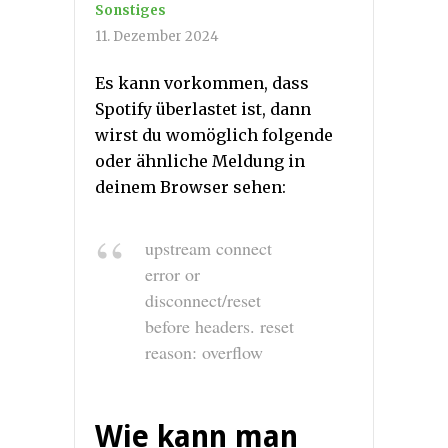
Sonstiges
11. Dezember 2024
Es kann vorkommen, dass
Spotify überlastet ist, dann
wirst du womöglich folgende
oder ähnliche Meldung in
deinem Browser sehen:
upstream connect
error or
disconnect/reset
before headers. reset
reason: overflow
Wie kann man