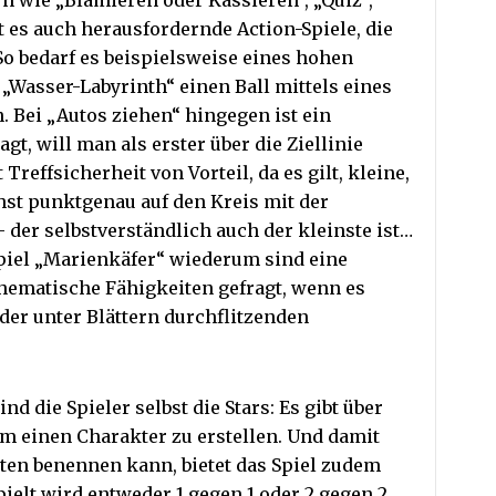
n wie „Blamieren oder Kassieren“, „Quiz“,
t es auch herausfordernde Action-Spiele, die
So bedarf es beispielsweise eines hohen
„Wasser-Labyrinth“ einen Ball mittels eines
. Bei „Autos ziehen“ hingegen ist ein
t, will man als erster über die Ziellinie
reffsicherheit von Vorteil, da es gilt, kleine,
hst punktgenau auf den Kreis mit der
 der selbstverständlich auch der kleinste ist…
iel „Marienkäfer“ wiederum sind eine
hematische Fähigkeiten gefragt, wenn es
der unter Blättern durchflitzenden
 die Spieler selbst die Stars: Es gibt über
 einen Charakter zu erstellen. Und damit
ten benennen kann, bietet das Spiel zudem
ielt wird entweder 1 gegen 1 oder 2 gegen 2.