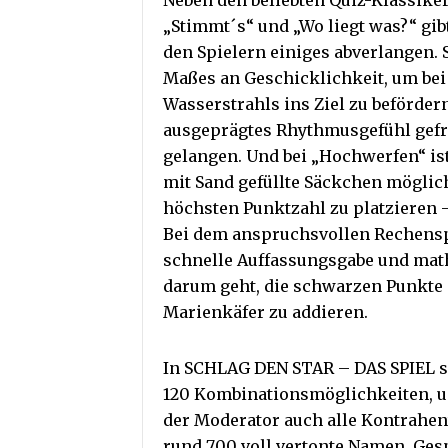
Neben den beliebten Quiz-Klassiker
„Stimmt´s“ und „Wo liegt was?“ gib
den Spielern einiges abverlangen. 
Maßes an Geschicklichkeit, um bei 
Wasserstrahls ins Ziel zu befördern
ausgeprägtes Rhythmusgefühl gefrag
gelangen. Und bei „Hochwerfen“ ist T
mit Sand gefüllte Säckchen möglic
höchsten Punktzahl zu platzieren –
Bei dem anspruchsvollen Rechensp
schnelle Auffassungsgabe und mat
darum geht, die schwarzen Punkte 
Marienkäfer zu addieren.
In SCHLAG DEN STAR – DAS SPIEL sind
120 Kombinationsmöglichkeiten, um
der Moderator auch alle Kontrahen
rund 700 voll vertonte Namen. Gesp