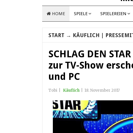
HOME
SPIELE
SPIELEREIEN
START
→
KÄUFLICH
| PRESSEMI
SCHLAG DEN STAR –
zur TV-Show ersche
und PC
Tobi
|
Käuflich
|
18. November 2017