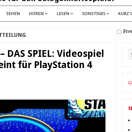
SEHEN
HÖREN
LESEN
SONSTIGES
KURZ 
Fre
TTEILUNG
 DAS SPIEL: Videospiel
int für PlayStation 4
G
N