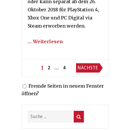
oder kann separat ab dem 26.
Oktober 2018 für PlayStation 4,
Xbox One und PC Digital via
Steam erworben werden.
… Weiterlesen
Seitennummerierung
1
2
…
4
NÄCHSTE
der
Fremde Seiten in neuem Fenster
Beiträge
öffnen?