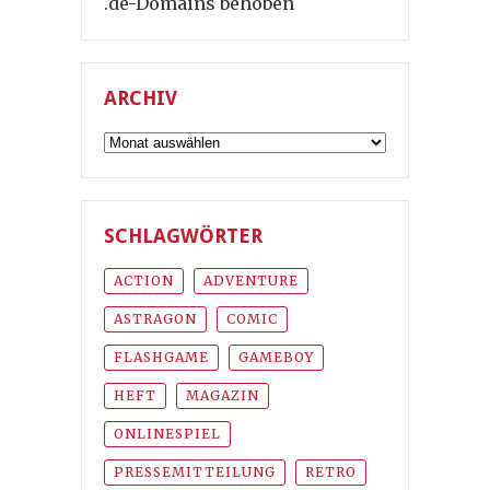
.de-Domains behoben
ARCHIV
Archiv
SCHLAGWÖRTER
ACTION
ADVENTURE
ASTRAGON
COMIC
FLASHGAME
GAMEBOY
HEFT
MAGAZIN
ONLINESPIEL
PRESSEMITTEILUNG
RETRO