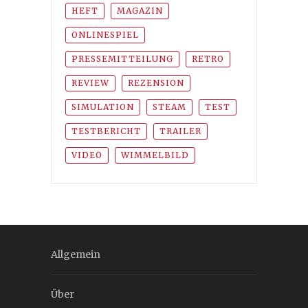
HEFT
MAGAZIN
ONLINESPIEL
PRESSEMITTEILUNG
RETRO
REVIEW
REZENSION
SIMULATION
STEAM
TEST
TESTBERICHT
TRAILER
VIDEO
WIMMELBILD
Allgemein
Über