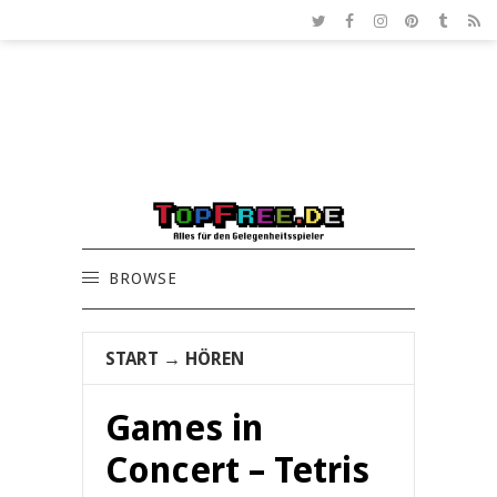
BROWSE
START
→
HÖREN
Games in
Concert – Tetris