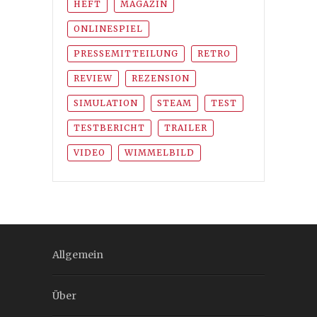
HEFT
MAGAZIN
ONLINESPIEL
PRESSEMITTEILUNG
RETRO
REVIEW
REZENSION
SIMULATION
STEAM
TEST
TESTBERICHT
TRAILER
VIDEO
WIMMELBILD
Allgemein
Über