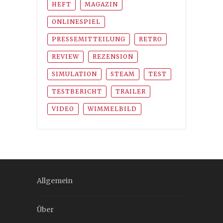
HEFT
MAGAZIN
ONLINESPIEL
PRESSEMITTEILUNG
RETRO
REVIEW
REZENSION
SIMULATION
STEAM
TEST
TESTBERICHT
TRAILER
VIDEO
WIMMELBILD
Allgemein
Über