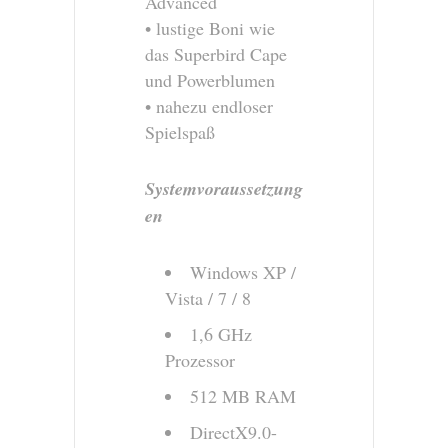
Advanced
• lustige Boni wie
das Superbird Cape
und Powerblumen
• nahezu endloser
Spielspaß
Systemvoraussetzung
en
Windows XP /
Vista / 7 / 8
1,6 GHz
Prozessor
512 MB RAM
DirectX9.0-