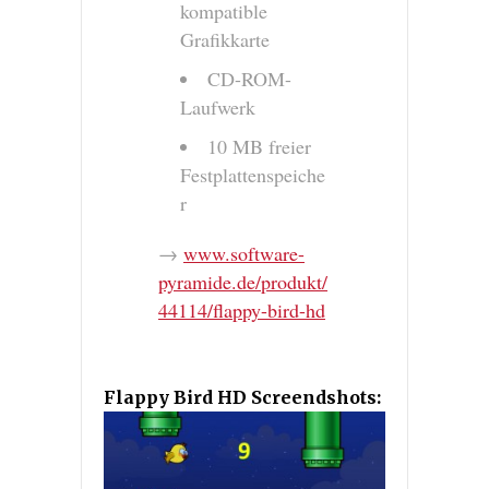
kompatible
Grafikkarte
CD-ROM-
Laufwerk
10 MB freier
Festplattenspeiche
r
→
www.software-
pyramide.de/produkt/
44114/flappy-bird-hd
Flappy Bird HD Screendshots: