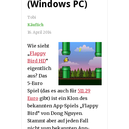
(Windows PC)
Tobi
Käuflich
16. April 2014
Wie sieht
„
Flappy
Bird HD
“
eigentlich
aus? Das
5-Euro
Spiel (das es auch für
511,29
Euro
gibt) ist ein Klon des
bekannten App-Spiels „Flappy
Bird“ von Dong Nguyen.
Stammt aber auf jeden Fall
nicht vom bekannten App-