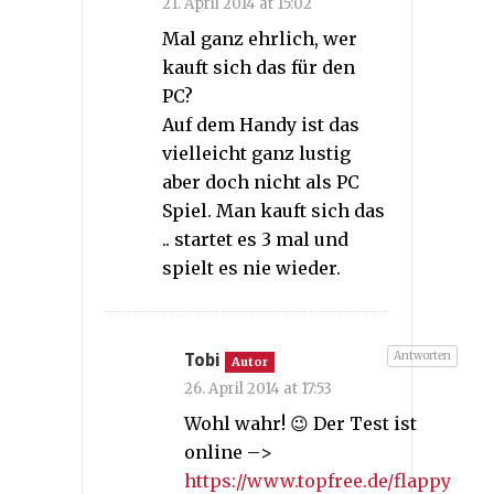
21. April 2014 at 15:02
Mal ganz ehrlich, wer
kauft sich das für den
PC?
Auf dem Handy ist das
vielleicht ganz lustig
aber doch nicht als PC
Spiel. Man kauft sich das
.. startet es 3 mal und
spielt es nie wieder.
Antworten
Tobi
Autor
26. April 2014 at 17:53
Wohl wahr! 😉 Der Test ist
online –>
https://www.topfree.de/flappy