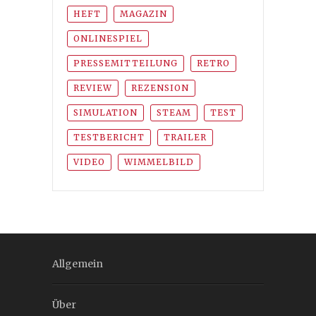
HEFT
MAGAZIN
ONLINESPIEL
PRESSEMITTEILUNG
RETRO
REVIEW
REZENSION
SIMULATION
STEAM
TEST
TESTBERICHT
TRAILER
VIDEO
WIMMELBILD
Allgemein
Über