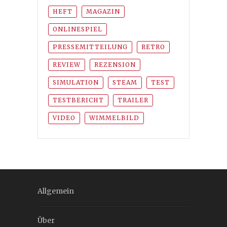
HEFT
MAGAZIN
ONLINESPIEL
PRESSEMITTEILUNG
RETRO
REVIEW
REZENSION
SIMULATION
STEAM
TEST
TESTBERICHT
TRAILER
VIDEO
WIMMELBILD
Allgemein
Über