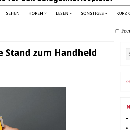
SEHEN
HÖREN
LESEN
SONSTIGES
KURZ 
Fre
lle Stand zum Handheld
G
N