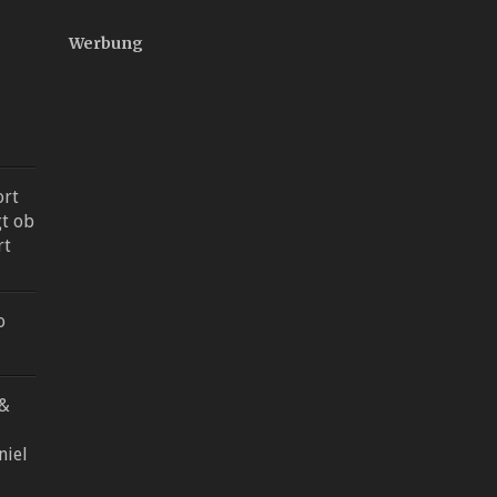
Werbung
ort
gt ob
rt
o
 &
niel