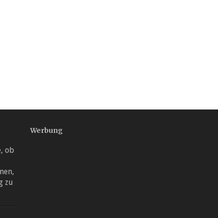
Werbung
, ob
nen,
g zu