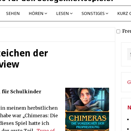
SEHEN
HÖREN
LESEN
SONSTIGES
KURZ 
Fre
zeichen der
view
G
 für Schulkinder
N
r in meinem herbstlichen
 habe war „Chimeras: Die
ieses Spiel hatte ich
der erste Teil „
Tune of