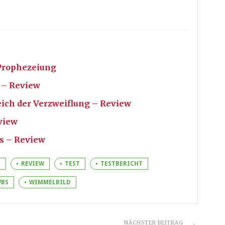
 Prophezeiung
 – Review
eich der Verzweiflung – Review
view
s – Review
E
REVIEW
TEST
TESTBERICHT
BS
WIMMELBILD
NÄCHSTER BEITRAG