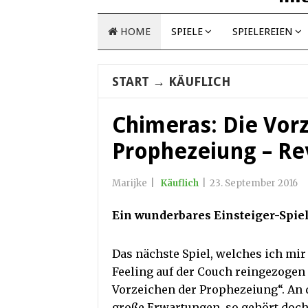
HOME
SPIELE
SPIELEREIEN
START
→
KÄUFLICH
Chimeras: Die Vor
Prophezeiung – Re
Marijke
|
Käuflich
|
23. September 2016
Ein wunderbares Einsteiger-Spiel
Das nächste Spiel, welches ich mi
Feeling auf der Couch reingezogen
Vorzeichen der Prophezeiung“. An d
große Erwartungen, so gehört doch 