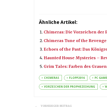
Ähnliche Artikel:
Chimeras: Die Vorzeichen der
Chimeras Tune of the Revenge
Echoes of the Past: Das Königr
Haunted House Mysteries – Re
Grim Tales: Farben des Grauen
CHIMERAS
FLOPP2016
PC GAM
VORZEICHEN DER PROPHEZEIHUNG
W
VORHERIGER BEITRAG