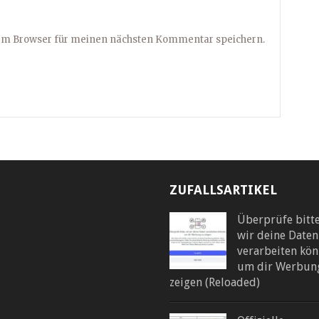
sem Browser für meinen nächsten Kommentar speichern.
ZUFALLSARTIKEL
Überprüfe bitte
wir deine Daten
verarbeiten kön
um dir Werbun
zeigen (Reloaded)