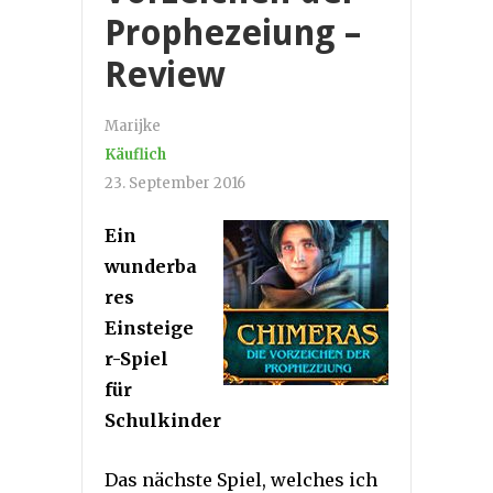
Prophezeiung –
Review
Marijke
Käuflich
23. September 2016
Ein
wunderba
res
Einsteige
r-Spiel
für
Schulkinder
Das nächste Spiel, welches ich