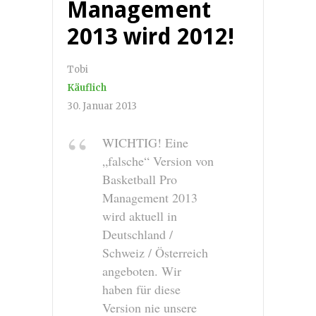
Management
2013 wird 2012!
Tobi
Käuflich
30. Januar 2013
WICHTIG! Eine
„falsche“ Version von
Basketball Pro
Management 2013
wird aktuell in
Deutschland /
Schweiz / Österreich
angeboten. Wir
haben für diese
Version nie unsere