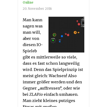
Online
20. November 2016
Man kann
sagen was
man will,
aber von
diesen IO-
Spieleb
gibt es mittlerweile so viele,
dass es fast schon langweilig
wird. Denn das Spielprinzip ist
meist gleich: Wachsen! Also
immer größer werden und den
Gegner „auffressen“, oder wie
bei
ZLAP.io
einfach umhauen.
Man zieht kleines putziges
Etwas mit großen