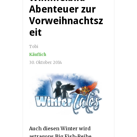
Abenteuer zur
Vorweihnachtsz
eit
Tobi
Käuflich
30. Oktober 2014
Auch diesen Winter wird
astragons Big Fish-Reihe