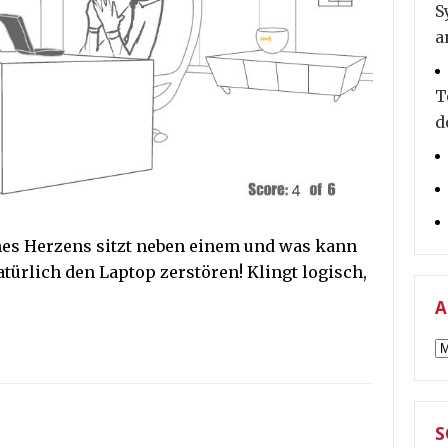
S
a
T
d
nes Herzens sitzt neben einem und was kann
ürlich den Laptop zerstören! Klingt logisch,
A
A
S