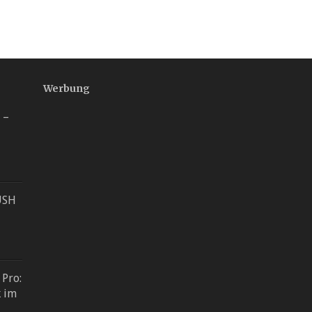
Werbung
 –
USH
 Pro:
k im