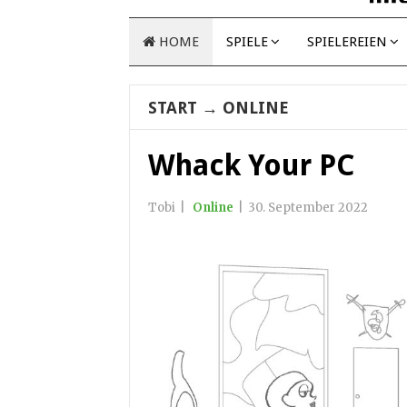
HOME
SPIELE
SPIELEREIEN
START
→
ONLINE
Whack Your PC
Tobi
|
Online
|
30. September 2022