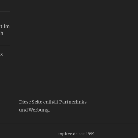
rt im
ch
ix
Diese Seite enthält Partnerlinks
und Werbung.
topfree.de seit 1999