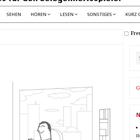
SEHEN
HÖREN
LESEN
SONSTIGES
KURZ 
Fre
G
N
n