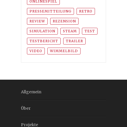
ONLINESPIEL
PRESSEMITTEILUNG
RETRO
REVIEW
REZENSION
SIMULATION
STEAM
TEST
TESTBERICHT
TRAILER
VIDEO
WIMMELBILD
Allgemein
Über
Projekte