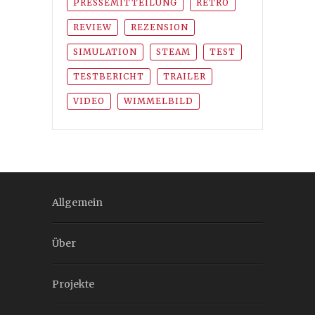
PRESSEMITTEILUNG
RETRO
REVIEW
REZENSION
SIMULATION
STEAM
TEST
TESTBERICHT
TRAILER
VIDEO
WIMMELBILD
Allgemein
Über
Projekte