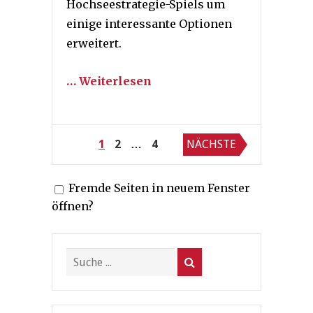
Hochseestrategie-Spiels um
einige interessante Optionen
erweitert.
… Weiterlesen
Seitennummerierung
1
2
…
4
NÄCHSTE
der
Fremde Seiten in neuem Fenster
Beiträge
öffnen?