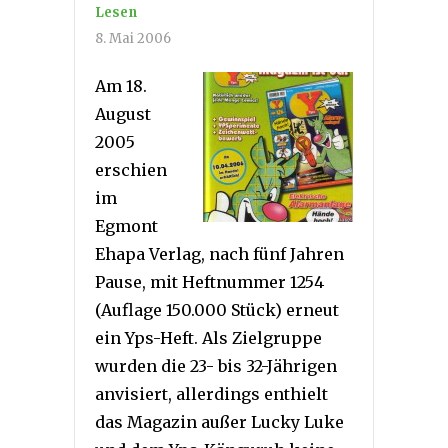
Lesen
8. Mai 2006
Am 1
8.
August
2005
erschien
im
Egmont
Ehapa Verlag, nach fünf Jahren
Pause, mit Heftnummer 1254
(Auflage 150.000 Stück) erneut
ein Yps-Heft. Als Zielgruppe
wurden die 23- bis 32-Jährigen
anvisiert, allerdings enthielt
das Magazin außer Lucky Luke