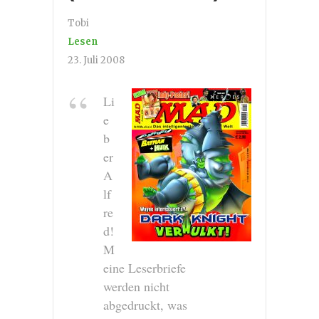
Tobi
Lesen
23. Juli 2008
Li
e
b
er
A
lf
re
d!
M
eine Leserbriefe
werden nicht
abgedruckt, was