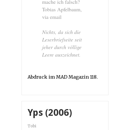
mache ich falsch?
Tobias Apfelbaum,
via email
Nichts, da sich die
Leserbriefseite seit
jeher durch völlige
Leere auszeichnet.
Abdruck im MAD Magazin 118.
Yps (2006)
Tobi