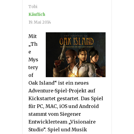
Tobi
Käuflich
19. Mai 2014
Mit
„Th
e
Mys
tery
of
Oak Island“ ist ein neues
Adventure-Spiel-Projekt auf
Kickstartet gestartet. Das Spiel
für PC, MAC, iOS und Android
stammt vom Siegener
Entwicklerteam „Visionaire
Studio“. Spiel und Musik