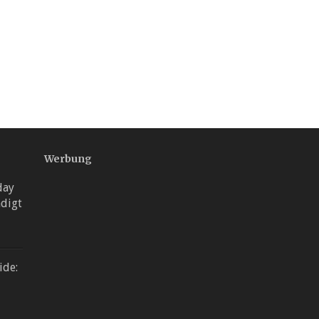
Werbung
day
digt
ide: