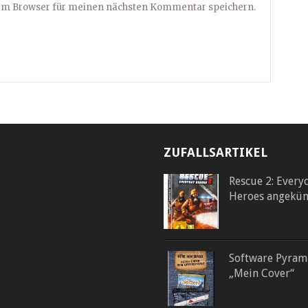
sem Browser für meinen nächsten Kommentar speichern.
ZUFALLSARTIKEL
Rescue 2: Every
Heroes angekün
Software Pyram
„Mein Cover“