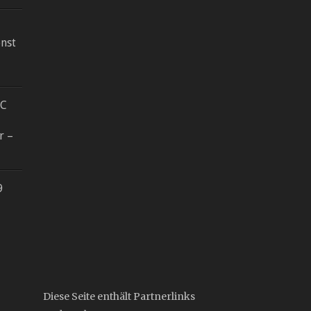
nst
RC
r –
9
Diese Seite enthält Partnerlinks