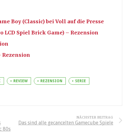
me Boy (Classic) bei Voll auf die Presse
ro LCD Spiel Brick Game) – Rezension
ion
– Rezension
X
REVIEW
REZENSION
SERIE
NÄCHSTER BEITRAG
s
Das sind alle gecancelten Gamecube Spiele
c 80s