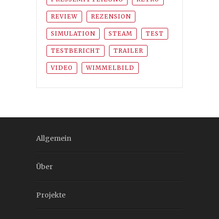
REVIEW
REZENSION
SIMULATION
STEAM
TEST
TESTBERICHT
TRAILER
VIDEO
WIMMELBILD
Allgemein
Über
Projekte