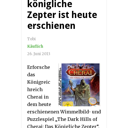
königliche
Zepter ist heute
erschienen
Tobi
Käuflich
26. Juni 2013
Erforsche
das
Königreic
hreich
Cherai in
dem heute
erschienenen Wimmelbild- und
Puzzlespiel „The Dark Hills of
Cherai: Das Königliche Zepter“.