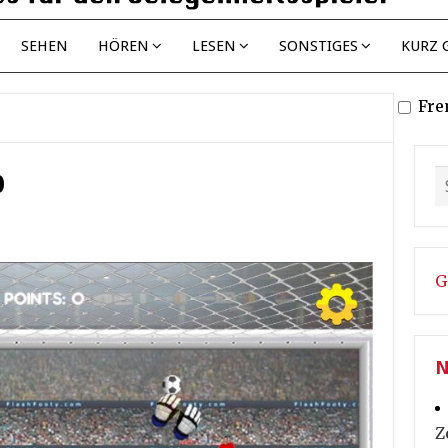
SEHEN
HÖREN
LESEN
SONSTIGES
KURZ 
Fre
p
G
N
Z