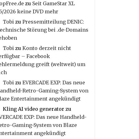
opFree.de
zu
Seit GameStar XL
5/2026 keine DVD mehr
Tobi
zu
Pressemitteilung DENIC:
echnische Störung bei .de-Domains
ehoben
Tobi
zu
Konto derzeit nicht
erfügbar – Facebook
ehlermeldung greift (weltweit) um
ich
Tobi
zu
EVERCADE EXP: Das neue
andheld-Retro-Gaming-System von
laze Entertainment angekündigt
Kling AI video generator
zu
VERCADE EXP: Das neue Handheld-
etro-Gaming-System von Blaze
ntertainment angekündigt