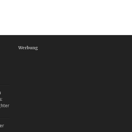
Werbung
u
s:
ghter
er