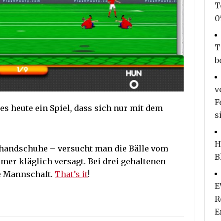
T
0
T
b
v
F
es heute ein Spiel, dass sich nur mit dem
s
H
thandschuhe – versucht man die Bälle vom
B
mer kläglich versagt. Bei drei gehaltenen
ne Mannschaft.
That’s it
!
E
R
E