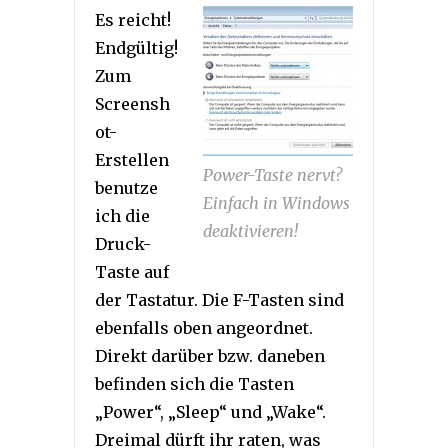
Es reicht!
Endgültig!
Zum
Screensh
ot-
Erstellen
Power-Taste nervt?
benutze
Einfach in Windows
ich die
deaktivieren!
Druck-
Taste auf
der Tastatur. Die F-Tasten sind
ebenfalls oben angeordnet.
Direkt darüber bzw. daneben
befinden sich die Tasten
„Power“, „Sleep“ und „Wake“.
Dreimal dürft ihr raten, was