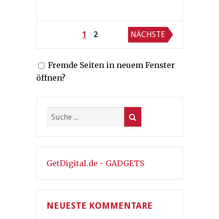
Seitennummerierung
1
2
NÄCHSTE
der
Fremde Seiten in neuem Fenster
Beiträge
öffnen?
GetDigital.de - GADGETS
NEUESTE KOMMENTARE