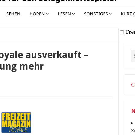
SEHEN
HÖREN
LESEN
SONSTIGES
KURZ 
Fre
oyale ausverkauft –
lung mehr
G
N
Z