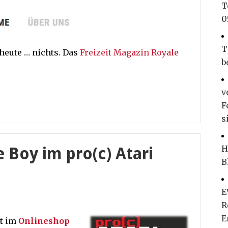
T
0
T
 heute … nichts. Das
Freizeit Magazin Royale
b
v
F
s
H
 Boy im pro(c) Atari
B
E
R
E
rt im
Onlineshop