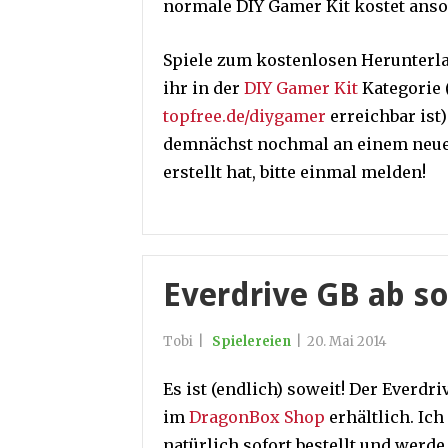
normale DIY Gamer Kit kostet ans
Spiele zum kostenlosen Herunterla
ihr in der
DIY Gamer Kit
Kategorie 
topfree.de/diygamer
erreichbar ist
demnächst nochmal an einem neuen
erstellt hat, bitte einmal melden!
Everdrive GB ab so
Tobi
|
Spielereien
|
20. Mai 2014
Es ist (endlich) soweit! Der Everdr
im
DragonBox Shop
erhältlich. Ic
natürlich sofort bestellt und werd