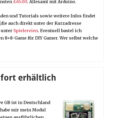
onsten
£65.00
. Allesamt mit Arduino.
den und Tutorials sowie weitere Infos findet
(die auch direkt unter der Kurzadresse
) unter
Spielereien
. Eventuell bastel ich
 8×8-Game für DIY Gamer. Wer selbst welche
fort erhältlich
ive GB ist in Deutschland
h habe mir mein Modul
e einen ausführlichen