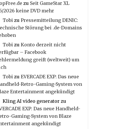
opFree.de
zu
Seit GameStar XL
5/2026 keine DVD mehr
Tobi
zu
Pressemitteilung DENIC:
echnische Störung bei .de-Domains
ehoben
Tobi
zu
Konto derzeit nicht
erfügbar – Facebook
ehlermeldung greift (weltweit) um
ich
Tobi
zu
EVERCADE EXP: Das neue
andheld-Retro-Gaming-System von
laze Entertainment angekündigt
Kling AI video generator
zu
VERCADE EXP: Das neue Handheld-
etro-Gaming-System von Blaze
ntertainment angekündigt