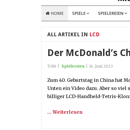
HOME
SPIELE
SPIELEREIEN
ALL ARTIKEL IN
LCD
Der McDonald’s C
Tobi
|
Spielereien
|
14. Juni 2023
Zum 40. Geburtstag in China hat M
Unten ein Video dazu. Aber so viel s
billiger LCD-Handheld-Tetris-Klon
… Weiterlesen