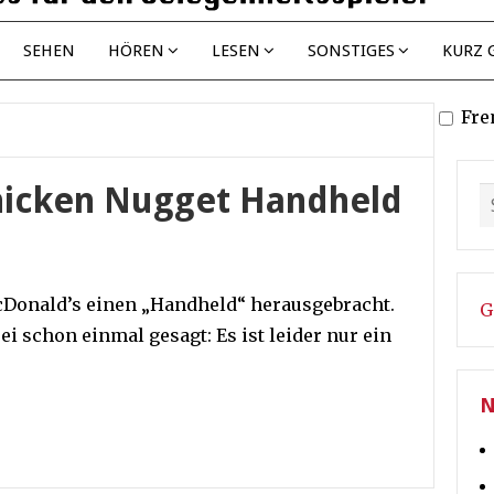
SEHEN
HÖREN
LESEN
SONSTIGES
KURZ 
Fre
hicken Nugget Handheld
cDonald’s einen „Handheld“ herausgebracht.
G
ei schon einmal gesagt: Es ist leider nur ein
:
N