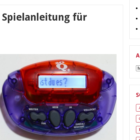
 Spielanleitung für
A
A
S