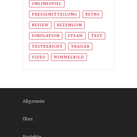
ONLINESPIEL
PRESSEMITTEILUNG
RETRO
REVIEW
REZENSION
SIMULATION
STEAM
TEST
TESTBERICHT
TRAILER
VIDEO
WIMMELBILD
Allgemein
Über
Projekte