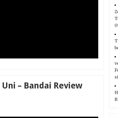
Z
T
0
T
b
v
F
s
 Uni – Bandai Review
H
B