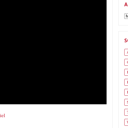
A
A
S
iel