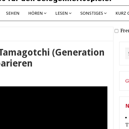
SEHEN
HÖREN
LESEN
SONSTIGES
KURZ 
Fre
 Tamagotchi (Generation
parieren
G
N
T