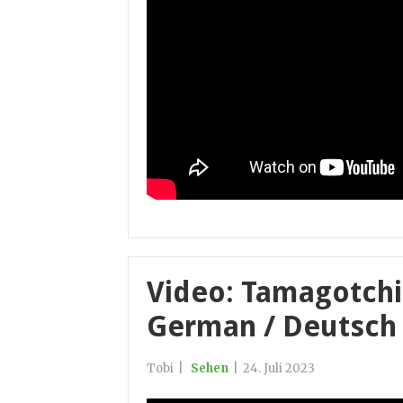
Video: Tamagotchi
German / Deutsch
Tobi
|
Sehen
|
24. Juli 2023