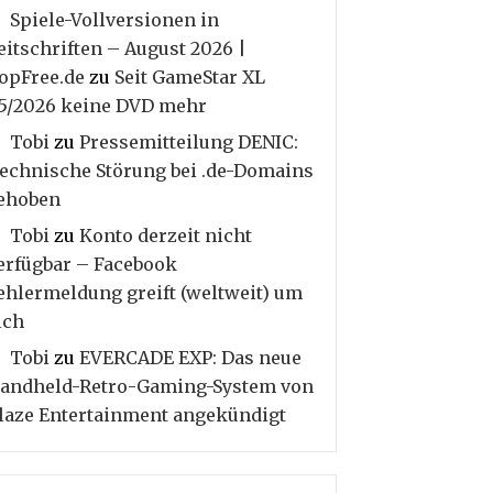
Spiele-Vollversionen in
eitschriften – August 2026 |
opFree.de
zu
Seit GameStar XL
5/2026 keine DVD mehr
Tobi
zu
Pressemitteilung DENIC:
echnische Störung bei .de-Domains
ehoben
Tobi
zu
Konto derzeit nicht
erfügbar – Facebook
ehlermeldung greift (weltweit) um
ich
Tobi
zu
EVERCADE EXP: Das neue
andheld-Retro-Gaming-System von
laze Entertainment angekündigt