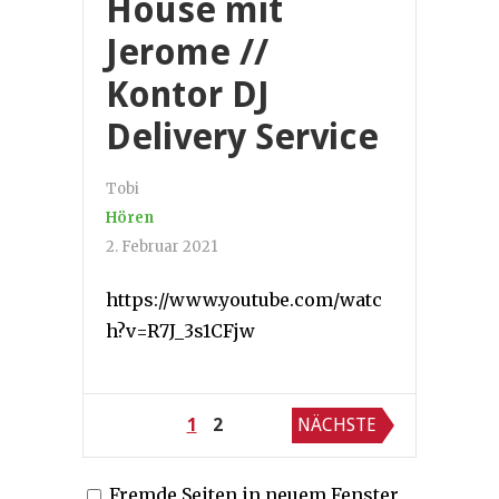
House mit
Jerome //
Kontor DJ
Delivery Service
Tobi
Hören
2. Februar 2021
https://www.youtube.com/watc
h?v=R7J_3s1CFjw
Seitennummerierung
1
2
NÄCHSTE
der
Fremde Seiten in neuem Fenster