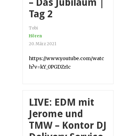
– Das Jubiläum |
Tag 2
Tobi
Hören
20. März 2021
https://www.youtube.com/watc
h?v=kY_0PGDZrIc
LIVE: EDM mit
Jerome und
TMW – Kontor DJ