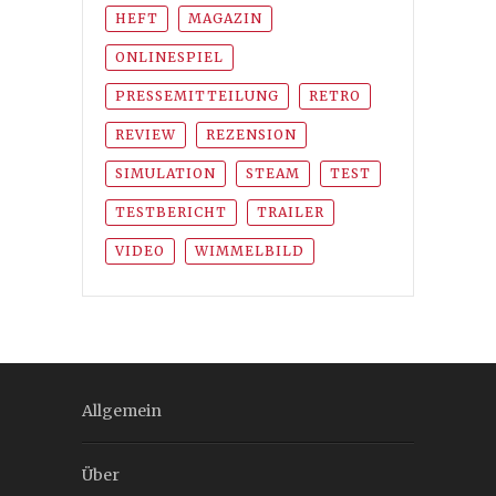
HEFT
MAGAZIN
ONLINESPIEL
PRESSEMITTEILUNG
RETRO
REVIEW
REZENSION
SIMULATION
STEAM
TEST
TESTBERICHT
TRAILER
VIDEO
WIMMELBILD
Allgemein
Über