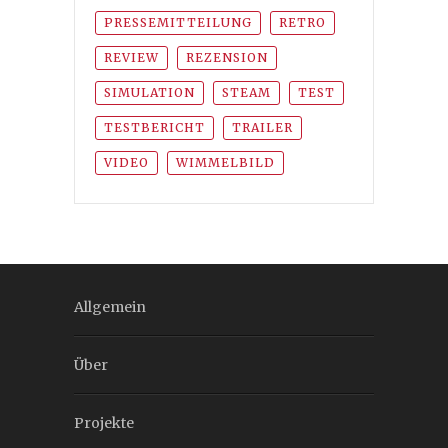
PRESSEMITTEILUNG
RETRO
REVIEW
REZENSION
SIMULATION
STEAM
TEST
TESTBERICHT
TRAILER
VIDEO
WIMMELBILD
Allgemein
Über
Projekte