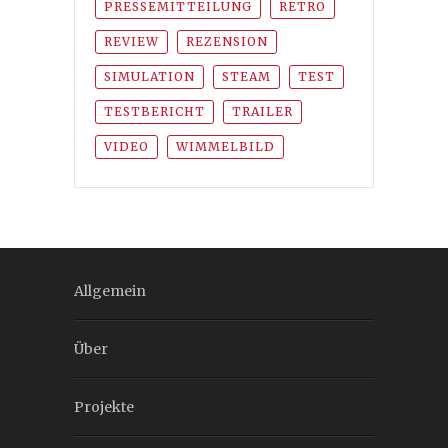
PRESSEMITTEILUNG
RETRO
REVIEW
REZENSION
SIMULATION
STEAM
TEST
TESTBERICHT
TRAILER
VIDEO
WIMMELBILD
Allgemein
Über
Projekte