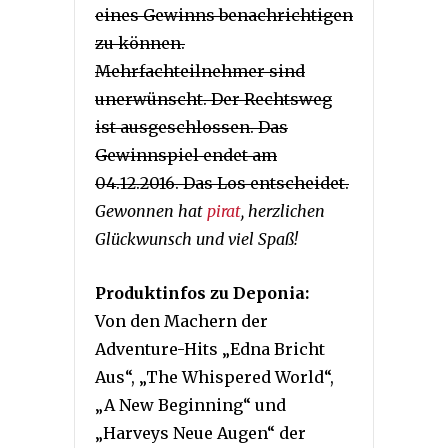
eines Gewinns benachrichtigen
zu können.
Mehrfachteilnehmer sind
unerwünscht. Der Rechtsweg
ist ausgeschlossen. Das
Gewinnspiel endet am
04.12.2016. Das Los entscheidet.
Gewonnen hat
pirat
, herzlichen
Glückwunsch und viel Spaß!
Produktinfos zu Deponia:
Von den Machern der
Adventure-Hits „Edna Bricht
Aus“, „The Whispered World“,
„A New Beginning“ und
„Harveys Neue Augen“ der