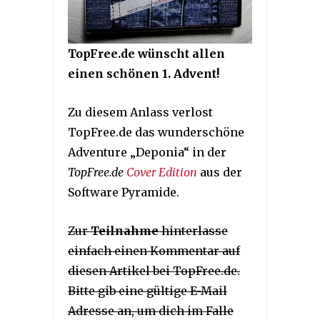
TopFree.de wünscht allen
einen schönen 1. Advent!
Zu diesem Anlass verlost
TopFree.de das wunderschöne
Adventure „Deponia“ in der
TopFree.de
Cover Edition
aus der
Software Pyramide.
Zur
Teilnahme
hinterlasse
einfach einen Kommentar auf
diesen Artikel bei TopFree.de.
Bitte gib eine gültige E-Mail
Adresse an, um dich im Falle