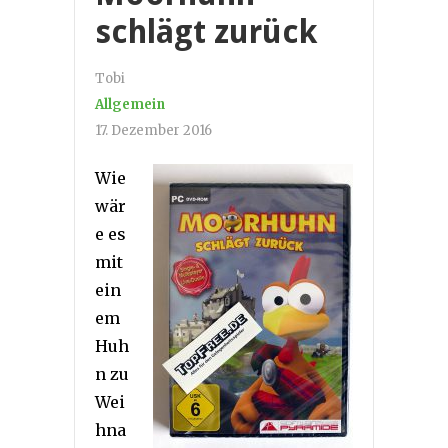
schlägt zurück
Tobi
Allgemein
17. Dezember 2016
Wie
wär
e es
mit
ein
em
Huh
n zu
Wei
hna