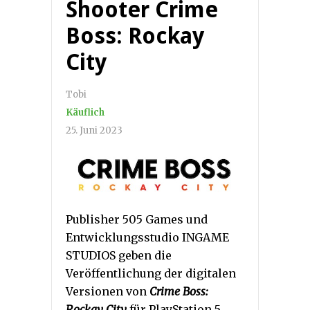
Shooter Crime
Boss: Rockay
City
Tobi
Käuflich
25. Juni 2023
Publisher 505 Games und
Entwicklungsstudio INGAME
STUDIOS geben die
Veröffentlichung der digitalen
Versionen von
Crime Boss:
Rockay City
für PlayStation 5