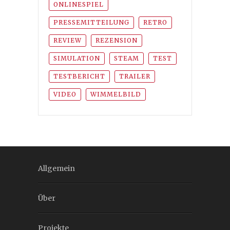
ONLINESPIEL
PRESSEMITTEILUNG
RETRO
REVIEW
REZENSION
SIMULATION
STEAM
TEST
TESTBERICHT
TRAILER
VIDEO
WIMMELBILD
Allgemein
Über
Projekte