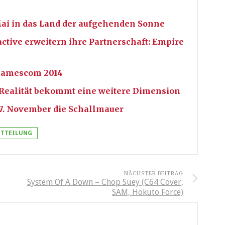
 Mai in das Land der aufgehenden Sonne
ctive erweitern ihre Partnerschaft: Empire
 Gamescom 2014
ealität bekommt eine weitere Dimension
7. November die Schallmauer
ITTEILUNG
NÄCHSTER BEITRAG
System Of A Down – Chop Suey (C64 Cover,
SAM, Hokuto Force)