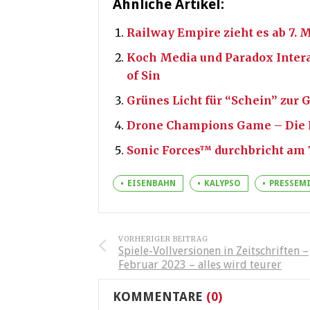
Ähnliche Artikel:
Railway Empire zieht es ab 7.
Koch Media und Paradox Intera
of Sin
Grünes Licht für “Schein” zur
Drone Champions Game – Die R
Sonic Forces™ durchbricht am 
EISENBAHN
KALYPSO
PRESSEM
VORHERIGER BEITRAG
Spiele-Vollversionen in Zeitschriften –
Februar 2023 – alles wird teurer
KOMMENTARE
(0)