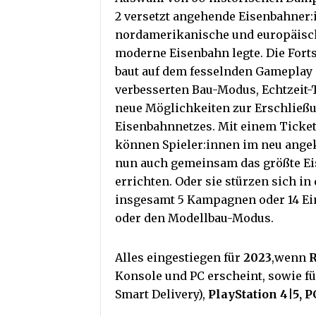
2 versetzt angehende Eisenbahner:i
nordamerikanische und europäisch
moderne Eisenbahn legte. Die Fort
baut auf dem fesselnden Gameplay 
verbesserten Bau-Modus, Echtzeit-
neue Möglichkeiten zur Erschließ
Eisenbahnnetzes. Mit einem Ticket 
können Spieler:innen im neu ang
nun auch gemeinsam das größte E
errichten. Oder sie stürzen sich i
insgesamt 5 Kampagnen oder 14 Ein
oder den Modellbau-Modus.
Alles eingestiegen für
2023
,wenn
R
Konsole und PC erscheint, sowie f
Smart Delivery),
PlayStation 4|5, 