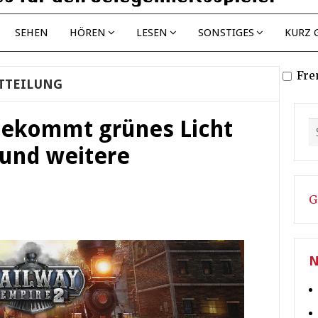
SEHEN
HÖREN
LESEN
SONSTIGES
KURZ 
Fre
TTEILUNG
bekommt grünes Licht
 und weitere
G
N