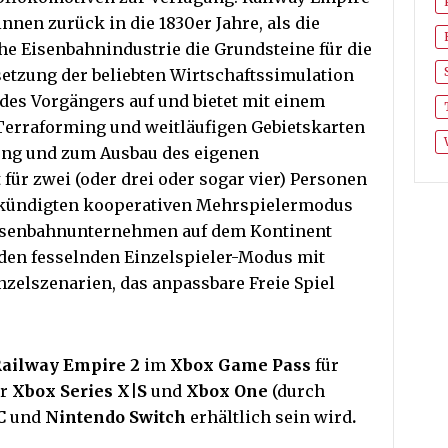
nnen zurück in die 1830er Jahre, als die
e Eisenbahnindustrie die Grundsteine für die
setzung der beliebten Wirtschaftssimulation
des Vorgängers auf und bietet mit einem
Terraforming und weitläufigen Gebietskarten
ung und zum Ausbau des eigenen
für zwei (oder drei oder sogar vier) Personen
ekündigten kooperativen Mehrspielermodus
isenbahnunternehmen auf dem Kontinent
n den fesselnden Einzelspieler-Modus mit
zelszenarien, das anpassbare Freie Spiel
ailway Empire 2
im
Xbox Game Pass
für
ür
Xbox Series X|S
und
Xbox One
(durch
PC
und
Nintendo Switch
erhältlich sein wird
.