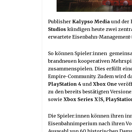
Publisher
Kalypso Media
und der 
Studios
kündigen heute zwei zentr
erwartete Eisenbahn-Management-
So können Spieler:innen gemeins
brandneuen kooperativen Mehrspie
zusammenspielen. Dies erfüllt ein
Empire-Community. Zudem wird da
PlayStation 4
und
Xbox One
veröf
zu den bereits bestätigten Version
sowie
Xbox Series X|S,
PlayStatio
Die Spieler:innen können ihren in
Eisenbahnimperium nach ihren Vors
Auswahl von 60 historischen Damp