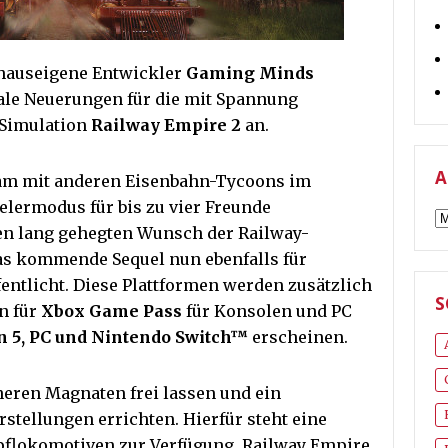
hauseigene Entwickler
Gaming Minds
ale Neuerungen für die mit Spannung
Simulation
Railway Empire 2
an.
A
am mit anderen Eisenbahn-Tycoons im
lermodus für bis zu vier Freunde
A
en lang gehegten Wunsch der Railway-
s kommende Sequel nun ebenfalls für
fentlicht. Diese Plattformen werden zusätzlich
S
en für
Xbox Game Pass
für Konsolen und PC
n 5, PC und Nintendo Switch™
erscheinen.
neren Magnaten frei lassen und ein
tellungen errichten. Hierfür steht eine
flokomotiven zur Verfügung. Railway Empire