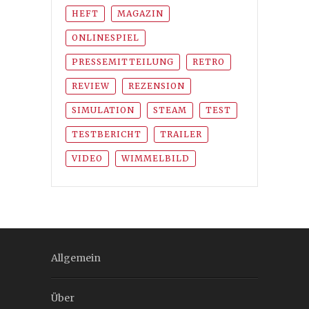
HEFT
MAGAZIN
ONLINESPIEL
PRESSEMITTEILUNG
RETRO
REVIEW
REZENSION
SIMULATION
STEAM
TEST
TESTBERICHT
TRAILER
VIDEO
WIMMELBILD
Allgemein
Über