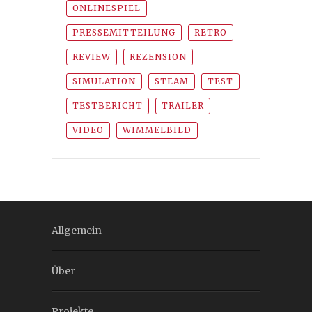
ONLINESPIEL
PRESSEMITTEILUNG
RETRO
REVIEW
REZENSION
SIMULATION
STEAM
TEST
TESTBERICHT
TRAILER
VIDEO
WIMMELBILD
Allgemein
Über
Projekte