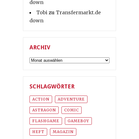
down
Tobi
zu
Transfermarkt.de
down
ARCHIV
Archiv
SCHLAGWÖRTER
ACTION
ADVENTURE
ASTRAGON
COMIC
FLASHGAME
GAMEBOY
HEFT
MAGAZIN