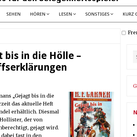
SEHEN
HÖREN
LESEN
SONSTIGES
KURZ 
Fre
 bis in die Hölle –
ffserklärungen
G
ns „Gejagt bis in die
zeit das aktuelle Heft
ndel erhältlich. Diesmal
N
ollister, der von
nberechtigt, gejagt wird.
 dabei fast in den