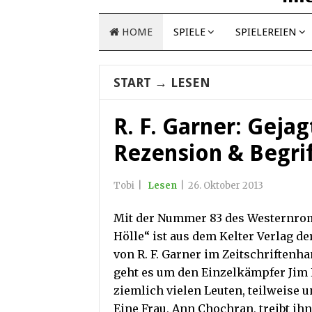
HOME
SPIELE
SPIELEREIEN
START
→
LESEN
R. F. Garner: Gejagt
Rezension & Begri
Tobi
|
Lesen
|
26. Oktober 2013
Mit der Nummer 83 des Westernroma
Hölle“ ist aus dem Kelter Verlag der
von R. F. Garner im Zeitschriftenha
geht es um den Einzelkämpfer Jim H
ziemlich vielen Leuten, teilweise u
Eine Frau, Ann Chochran, treibt ihn