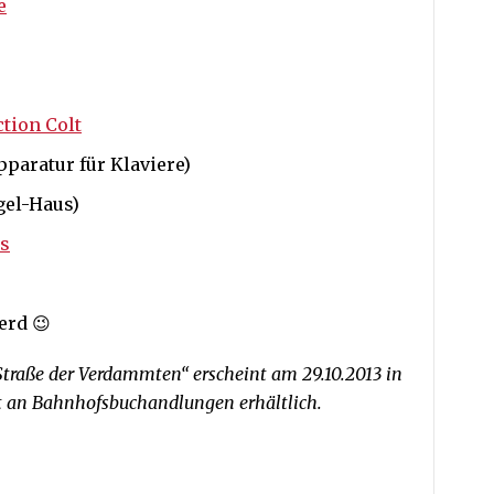
e
tion Colt
pparatur für Klaviere)
el-Haus)
s
erd 😉
Straße der Verdammten“ erscheint am 29.10.2013 in
rt an Bahnhofsbuchandlungen erhältlich.