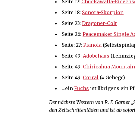
Seite 17:
Chuckawalla-Eidechs
Seite 18:
Sonora-Skorpion
Seite 23:
Dragoner-Colt
Seite 26:
Peacemaker Single Ac
Seite: 27:
Pianola
(Selbstspiela
Seite 49:
Adobehaus
(Lehmzieg
Seite 49:
Chiricahua Mountain
Seite 49:
Corral
(= Gehege)
…ein
Fuchs
ist übrigens ein Pf
Der nächste Western von R. F. Garner „
den Zeitschriftenläden und ist ab sofo