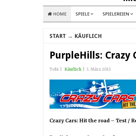
HOME
SPIELE
SPIELEREIEN
START
→
KÄUFLICH
PurpleHills: Crazy
Tobi
|
Käuflich
|
3. März 2013
Crazy Cars: Hit the road – Test / 