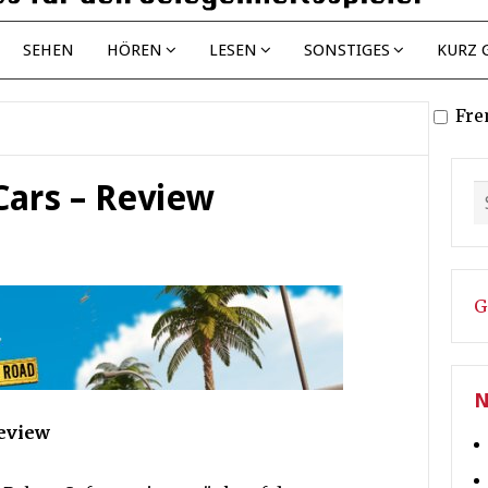
SEHEN
HÖREN
LESEN
SONSTIGES
KURZ 
Fre
 Cars – Review
G
N
Review