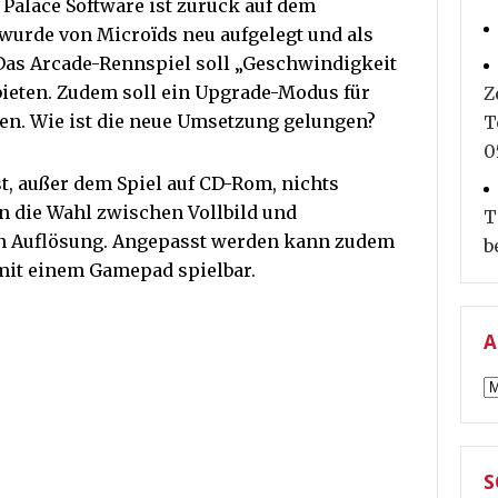
 Palace Software ist zurück auf dem
 wurde von Microïds neu aufgelegt und als
Das Arcade-Rennspiel soll „Geschwindigkeit
ieten. Zudem soll ein Upgrade-Modus für
Z
en. Wie ist die neue Umsetzung gelungen?
T
0
ist, außer dem Spiel auf CD-Rom, nichts
an die Wahl zwischen Vollbild und
T
n Auflösung. Angepasst werden kann zudem
b
 mit einem Gamepad spielbar.
A
A
S