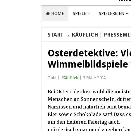
HOME
SPIELE
SPIELEREIEN
START
→
KÄUFLICH
| PRESSEMI
Osterdetektive: Vi
Wimmelbildspiele 
Tobi
|
Käuflich
|
7. März 2014
Bei Ostern denken wohl die meist
Menschen an Sonnenschein, dufte
Narzissen und natürlich bunt bema
Eier sowie Schokolade satt! Dass e
um den heiteren Feiertag auch
mörderisch spannend zugehen ka