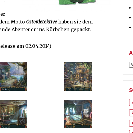
her
 dem Motto
Osterdetektive
haben sie dem
ende Abenteuer ins Körbchen gepackt.
elease am 02.04.2014)
A
A
S