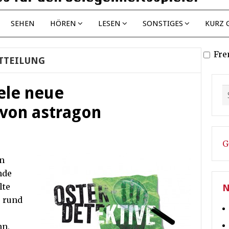
SEHEN
HÖREN
LESEN
SONSTIGES
KURZ 
Fre
TTEILUNG
ele neue
von astragon
G
en
nde
lte
N
s rund
nn,