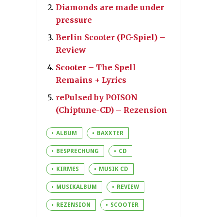
Diamonds are made under
pressure
Berlin Scooter (PC-Spiel) –
Review
Scooter – The Spell
Remains + Lyrics
rePulsed by POISON
(Chiptune-CD) – Rezension
ALBUM
BAXXTER
BESPRECHUNG
CD
KIRMES
MUSIK CD
MUSIKALBUM
REVIEW
REZENSION
SCOOTER