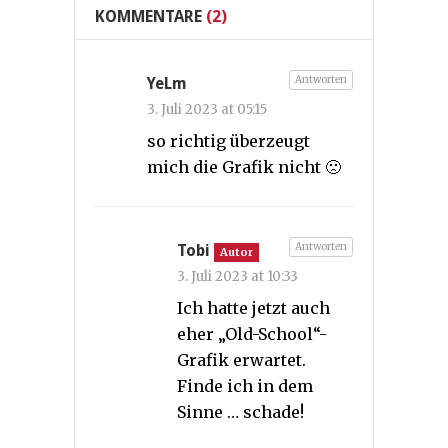
KOMMENTARE
(2)
Antworten
YeLm
3. Juli 2023 at 05:15
so richtig überzeugt
mich die Grafik nicht 🙁
Antworten
Tobi
Autor
3. Juli 2023 at 10:33
Ich hatte jetzt auch
eher „Old-School“-
Grafik erwartet.
Finde ich in dem
Sinne … schade!